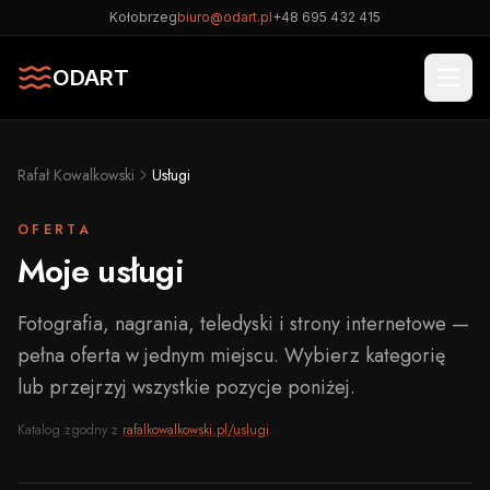
Kołobrzeg
biuro@odart.pl
+48 695 432 415
ODART
Rafał Kowalkowski
Usługi
OFERTA
Moje usługi
Fotografia, nagrania, teledyski i strony internetowe —
pełna oferta w jednym miejscu. Wybierz kategorię
lub przejrzyj wszystkie pozycje poniżej.
Katalog zgodny z
rafalkowalkowski.pl/uslugi
.