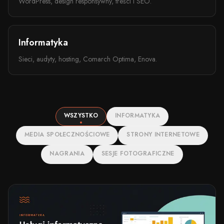
WordPress, design responsywny, treści i SEO.
Informatyka
Sieci, audyty, hosting, Comarch Optima, Enova.
WSZYSTKO
INFORMATYKA
MEDIA SPOŁECZNOŚCIOWE
STRONY INTERNETOWE
NAGRANIA
SESJE FOTOGRAFICZNE